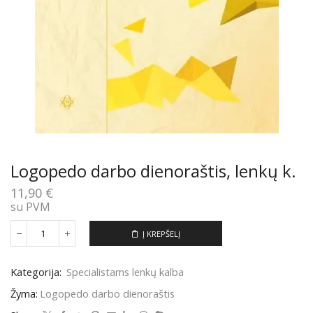
Logopedo darbo dienoraštis, lenkų k.
11,90
€
su PVM
Į KREPŠELĮ
produkto
kiekis:
Logopedo
Kategorija:
Specialistams lenkų kalba
darbo
dienoraštis,
Žyma:
Logopedo darbo dienoraštis
lenkų