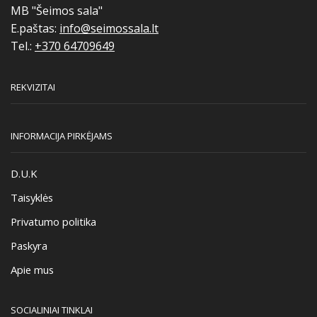
MB "Šeimos sala"
E.paštas:
info@seimossala.lt
Tel.:
+370 64709649
REKVIZITAI
INFORMACIJA PIRKĖJAMS
D.U.K
Taisyklės
Privatumo politika
Paskyra
Apie mus
SOCIALINIAI TINKLAI