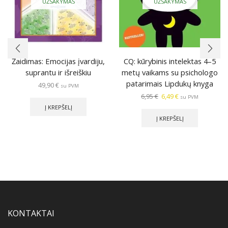
UŽSAKYMAS
UŽSAKYMAS
Žaidimas: Emocijas įvardiju,
CQ: kūrybinis intelektas 4–5
suprantu ir išreiškiu
metų vaikams su psichologo
patarimais Lipdukų knyga
49,90
€
su PVM
Original
Current
6,95
€
6,49
€
su PVM
price
price
Į KREPŠELĮ
was:
is:
Į KREPŠELĮ
6,95 €.
6,49 €.
KONTAKTAI