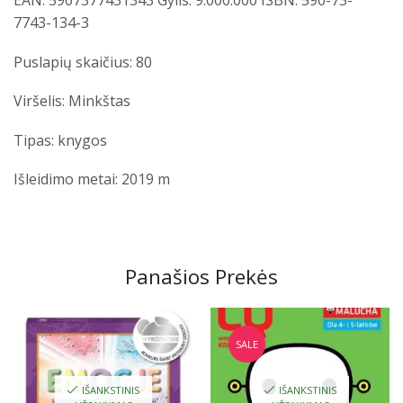
EAN: 5907377431343
Gylis: 9.000.000
ISBN: 590-73-
7743-134-3
Puslapių skaičius: 80
Viršelis: Minkštas
Tipas: knygos
Išleidimo metai: 2019 m
Panašios Prekės
SALE
IŠANKSTINIS
IŠANKSTINIS