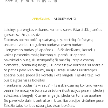
Share:
APRAŠYMAS
ATSILIEPIMAI (0)
Leidinys parengtas vaikams, kuriems sunku ištarti dūzgiančius
garsus: sz, ż(rz), cz, dż.
Žaidimas apima bokštų statymą, t. y. kortelių išdėstymą
tinkama tvarka.
Tai galima padaryti dviem būdais:
– lengvesnis būdas (iš apačios)
– Iš išskleidžiamų kortelių
vaikas pasirenka mažą kartoną su parašu ir apatinę
paveikslėlio pusę, iliustruojančią šį parašą.
Įterpia esamą
elementą į žemiausią langelį.
Tuomet ieško kortelės su antrąja
to paties paveikslo dalimi, nauju užrašu ir kitos iliustracijos
apatine puse.
Į
deda šią kortelę į kitą langelį.
Tęskite taip, kol
bus baigtas visas bokštas.
– sunkesnis būdas (iš viršaus) – Iš išskleidžiamų kortelių vaikas
pasirenka mažą kartoną su viršutine iliustracijos puse ir įdeda į
aukščiausią langelį.
Kitame lange jis įdeda kartoną su apatine
šio paveikslo dalimi, antrašte ir kitos iliustracijos viršutine puse.
Ž
aidžia taip, kol bus užbaigtas visas bokštas.