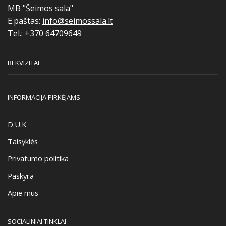
MB "Šeimos sala"
E.paštas:
info@seimossala.lt
Tel.:
+370 64709649
REKVIZITAI
INFORMACIJA PIRKĖJAMS
D.U.K
Taisyklės
Privatumo politika
Paskyra
Apie mus
SOCIALINIAI TINKLAI