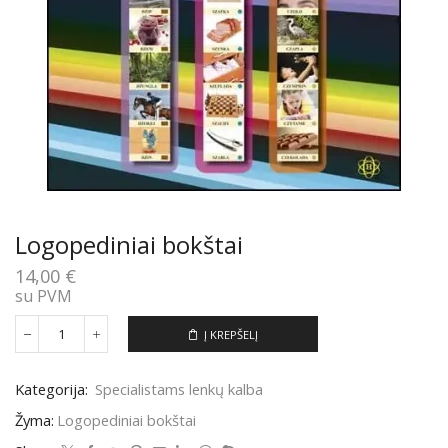
Logopediniai bokštai
14,00
€
su PVM
Į KREPŠELĮ
produkto
kiekis:
Logopediniai
Kategorija:
Specialistams lenkų kalba
bokštai
Žyma:
Logopediniai bokštai