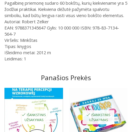
Pagalbinę priemonę sudaro 60 bokštų, kurių kiekviename yra 5
žodžiai praktikai.
Kiekviena dėžutė pažymėta spalvotu
simboliu, kad būtų lengva rasti visus vieno bokšto elementus.
Autoriai: Robert Zelker
EAN: 9788371345647
Gylis: 10 000 000
ISBN: 978-83-7134-
564-7
Viršelis: Minkštas
Tipas: knygos
Išleidimo metai: 2012 m
Leidimas: 1
Panašios Prekės
IŠANKSTINIS
IŠANKSTINIS
UŽSAKYMAS
UŽSAKYMAS