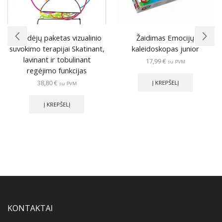
120 idėjų paketas vizualinio
Žaidimas Emocijų
suvokimo terapijai Skatinant,
kaleidoskopas junior
lavinant ir tobulinant
17,99
€
su PVM
regėjimo funkcijas
38,80
€
Į KREPŠELĮ
su PVM
Į KREPŠELĮ
KONTAKTAI