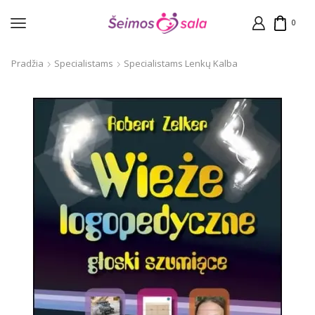
0
Pradžia
Specialistams
Specialistams Lenkų Kalba