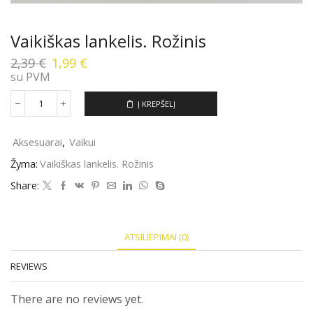
Vaikiškas lankelis. Rožinis
Original
Current
2,39
€
1,99
€
price
price
su PVM
was:
is:
2,39 €.
1,99 €.
Į KREPŠELĮ
produkto
kiekis:
Vaikiškas
Aksesuarai
,
Vaikui
lankelis.
Rožinis
Žyma:
Vaikiškas lankelis. Rožinis
Share:
ATSILIEPIMAI (0)
REVIEWS
There are no reviews yet.