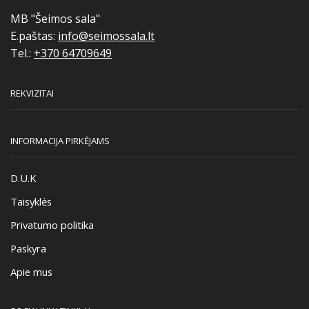
MB "Šeimos sala"
E.paštas:
info@seimossala.lt
Tel.:
+370 64709649
REKVIZITAI
INFORMACIJA PIRKĖJAMS
D.U.K
Taisyklės
Privatumo politika
Paskyra
Apie mus