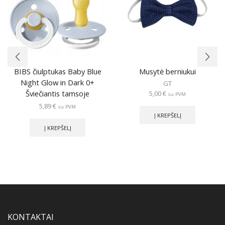
BIBS čiulptukas Baby Blue
Musytė berniukui
Night Glow in Dark 0+
GT
Šviečiantis tamsoje
5,00
€
su PVM
5,89
€
su PVM
Į KREPŠELĮ
Į KREPŠELĮ
KONTAKTAI