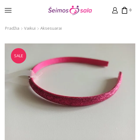
0
Pradžia
Vaikui
Aksesuarai
SALE