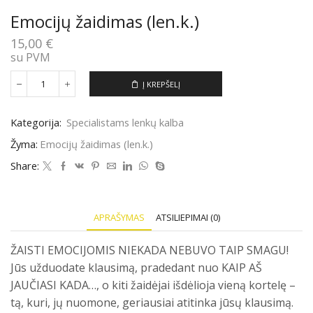
Emocijų žaidimas (len.k.)
15,00
€
su PVM
Į KREPŠELĮ
produkto
kiekis:
Emocijų
Kategorija:
Specialistams lenkų kalba
žaidimas
(len.k.)
Žyma:
Emocijų žaidimas (len.k.)
Share:
APRAŠYMAS
ATSILIEPIMAI (0)
ŽAISTI EMOCIJOMIS NIEKADA NEBUVO TAIP SMAGU!
Jūs užduodate klausimą, pradedant nuo KAIP AŠ
JAUČIASI KADA…, o kiti žaidėjai išdėlioja vieną kortelę –
tą, kuri, jų nuomone, geriausiai atitinka jūsų klausimą.