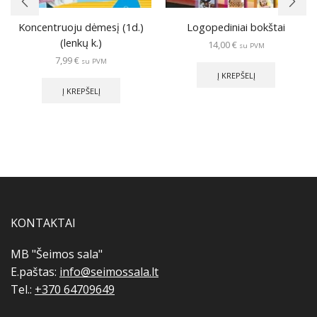
Koncentruoju dėmesį (1d.)
Logopediniai bokštai
(lenkų k.)
14,00
€
su PVM
7,99
€
su PVM
Į KREPŠELĮ
Į KREPŠELĮ
KONTAKTAI
MB "Šeimos sala"
E.paštas:
info@seimossala.lt
Tel.:
+370 64709649