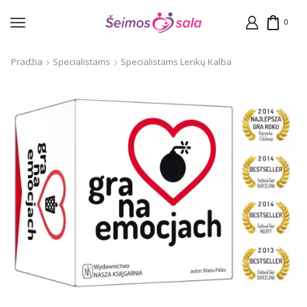
0
Pradžia
Specialistams
Specialistams Lenkų Kalba