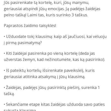
Jūs pasirenkate tą kortelę, kuri, jūsų manymu,
geriausiai atspindi jūsų emocijas.
Ją padėjęs žaidėjas
pelno tašką!
Laimi tas, kuris surinko 3 taškus.
Paprastos žaidimo taisyklės!
• Užduodate tokį klausimą: kaip aš jaučiuosi, kai vėluoju
į pirmą pasimatymą?
• Kiti žaidėjai pasirenka po vieną kortelę (deda jas
užverstas žemyn, kad nežinotumėte, kas ką pasirinko).
• Iš pateiktų kortelių išsirenkate paveikslėlį, kuris
geriausiai atitinka atsakymą į jūsų klausimą.
• Žaidėjas, padėjęs jūsų pasirinktą piešinį, surenka 1
tašką.
• Sekančiame etape kitas žaidėjas užduoda savo paties
sukurtą klausimą.