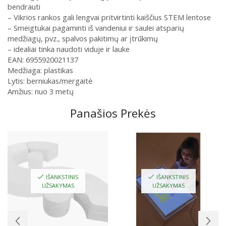
bendrauti
– Vikrios rankos gali lengvai pritvirtinti kaiščius STEM lentose
– Smeigtukai pagaminti iš vandeniui ir saulei atsparių
medžiagų, pvz., spalvos pakitimų ar įtrūkimų
– idealiai tinka naudoti viduje ir lauke
EAN: 6955920021137
Medžiaga: plastikas
Lytis: berniukas/mergaitė
Amžius: nuo 3 metų
Panašios Prekės
IŠANKSTINIS
IŠANKSTINIS
UŽSAKYMAS
UŽSAKYMAS