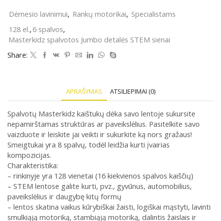
Masterkidz
Dėmesio lavinimui
,
Rankų motorikai
,
Specialistams
spalvotos
Jumbo
128 el.
,
6 spalvos
,
detalės
Masterkidz spalvotos Jumbo detalės STEM sienai
STEM
sienai,
Share:
128
el.,
6
spalvos
APRAŠYMAS
ATSILIEPIMAI (0)
Spalvotų Masterkidz kaištukų dėka savo lentoje sukursite
nepamirštamas struktūras ar paveikslėlius.
Pasitelkite savo
vaizduote ir leiskite jai veikti ir sukurkite ką nors gražaus!
Smeigtukai yra 8 spalvų, todėl leidžia kurti įvairias
kompozicijas.
Charakteristika:
– rinkinyje yra 128 vienetai (16 kiekvienos spalvos kaiščių)
– STEM lentose galite kurti, pvz., gyvūnus, automobilius,
paveikslėlius ir daugybę kitų formų
– lentos skatina vaikus kūrybiškai žaisti, logiškai mąstyti, lavinti
smulkiąją motoriką, stambiąją motoriką, dalintis žaislais ir