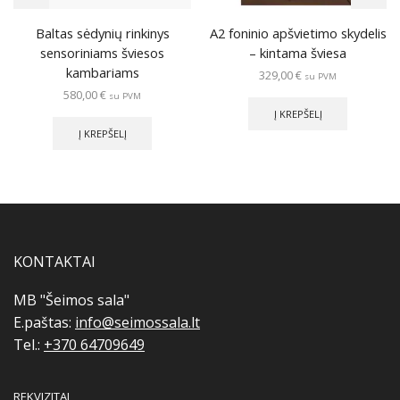
Baltas sėdynių rinkinys
A2 foninio apšvietimo skydelis
sensoriniams šviesos
– kintama šviesa
kambariams
329,00
€
su PVM
580,00
€
su PVM
Į KREPŠELĮ
Į KREPŠELĮ
KONTAKTAI
MB "Šeimos sala"
E.paštas:
info@seimossala.lt
Tel.:
+370 64709649
REKVIZITAI