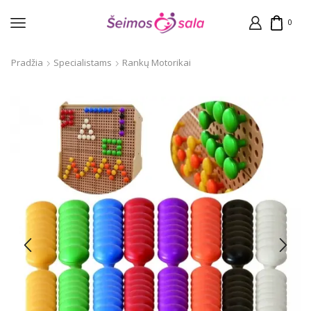
0
Pradžia
Specialistams
Rankų Motorikai