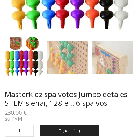
Masterkidz spalvotos Jumbo detalės
STEM sienai, 128 el., 6 spalvos
230,00
€
su PVM
Į KREPŠELĮ
produkto
kiekis: